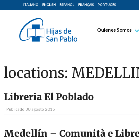
ITALIANO
ENGLISH
ESPAÑOL
FRANÇAIS
PORTUGÊS
Quienes Somos
Beato Santiago Alb
Venerable Tecla Me
Espiritualidad Pauli
locations:
MEDELLI
Misión Paulina
Lugares de Origen
Libreria El Poblado
Gobierno General
Familia Paulina
Publicado
30 agosto 2015
Medellín – Comunità e Libre