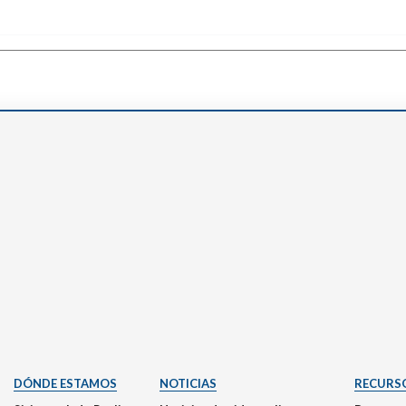
Narzole
San Lorenzo di Fossano
Susa
DÓNDE ESTAMOS
NOTICIAS
RECURS