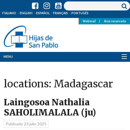
ITALIANO
ENGLISH
ESPAÑOL
FRANÇAIS
PORTUGÊS
Webmail
|
Área reservada
MENU
Quienes Somos
locations:
Madagascar
Dónde estamos
Noticias
Laingosoa Nathalia
SAHOLIMALALA (ju)
Recursos
Publicado
23 julio 2025
Media