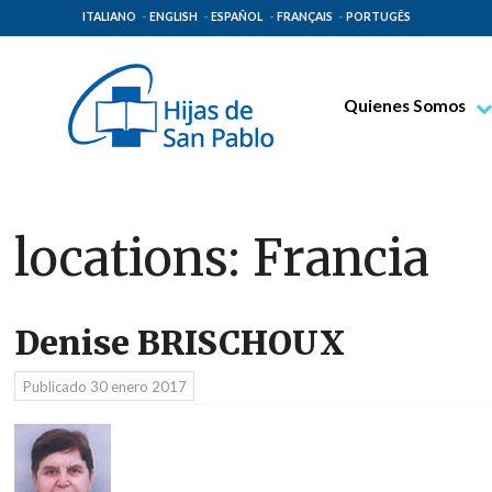
ITALIANO
ENGLISH
ESPAÑOL
FRANÇAIS
PORTUGÊS
Quienes Somos
Beato Santiago Alb
Venerable Tecla Me
Espiritualidad Pauli
locations:
Francia
Misión Paulina
Lugares de Origen
Denise BRISCHOUX
Gobierno General
Familia Paulina
Publicado
30 enero 2017