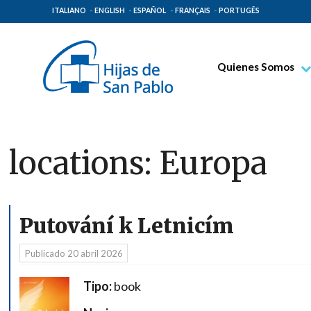
ITALIANO
ENGLISH
ESPAÑOL
FRANÇAIS
PORTUGÊS
Quienes Somos
Beato Santiago Alb
Venerable Tecla Me
Espiritualidad Pauli
locations:
Europa
Misión Paulina
Lugares de Origen
Gobierno General
Putování k Letnicím
Familia Paulina
Publicado
20 abril 2026
Tipo:
book