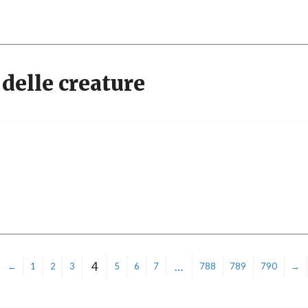
 delle creature
4
…
←
1
2
3
5
6
7
788
789
790
→