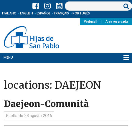
ITALIANO
ENGLISH
ESPAÑOL
FRANÇAIS
PORTUGÊS
Webmail
|
Área reservada
MENU
Quienes Somos
locations:
DAEJEON
Dónde estamos
Noticias
Daejeon-Comunità
Recursos
Publicado
28 agosto 2015
Media