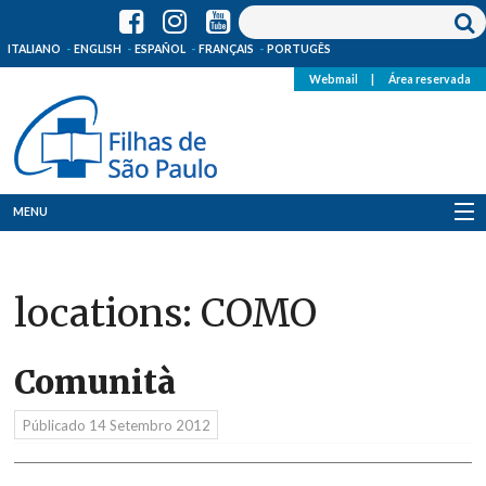
ITALIANO
ENGLISH
ESPAÑOL
FRANÇAIS
PORTUGÊS
Webmail
|
Área reservada
MENU
Quem Somos
locations:
COMO
Onde Estamos
Notícias
Comunità
Recursos
Públicado
14 Setembro 2012
Media