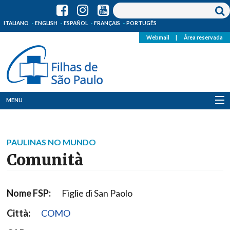
ITALIANO
ENGLISH
ESPAÑOL
FRANÇAIS
PORTUGÊS
Webmail
|
Área reservada
MENU
Quem Somos
PAULINAS NO MUNDO
Onde Estamos
Comunità
Notícias
Nome FSP:
Figlie di San Paolo
Recursos
Città:
COMO
Media