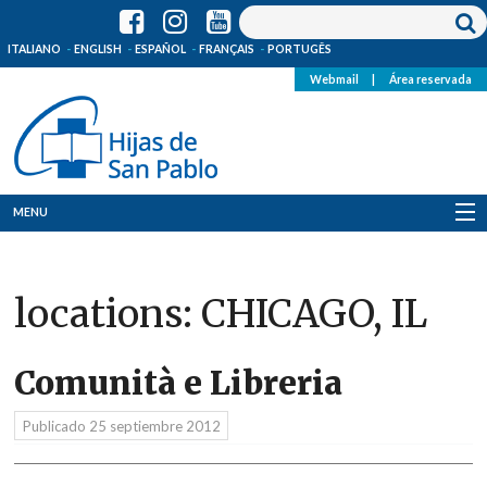
ITALIANO
ENGLISH
ESPAÑOL
FRANÇAIS
PORTUGÊS
Webmail
|
Área reservada
MENU
Quienes Somos
locations:
CHICAGO, IL
Dónde estamos
Noticias
Comunità e Libreria
Recursos
Publicado
25 septiembre 2012
Media