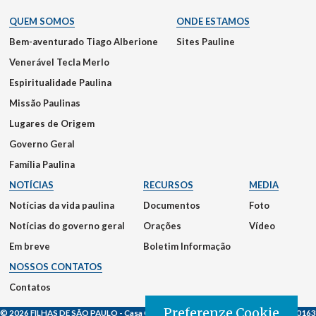
QUEM SOMOS
ONDE ESTAMOS
Bem-aventurado Tiago Alberione
Sites Pauline
Venerável Tecla Merlo
Espiritualidade Paulina
Missão Paulinas
Lugares de Origem
Governo Geral
Família Paulina
NOTÍCIAS
RECURSOS
MEDIA
Notícias da vida paulina
Documentos
Foto
Notícias do governo geral
Orações
Vídeo
Em breve
Boletim Informação
NOSSOS CONTATOS
Contatos
Preferenze Cookie
© 2026 FILHAS DE SÃO PAULO
- Casa Generalizia - Via S. Giovanni Eudes, 25, 00163