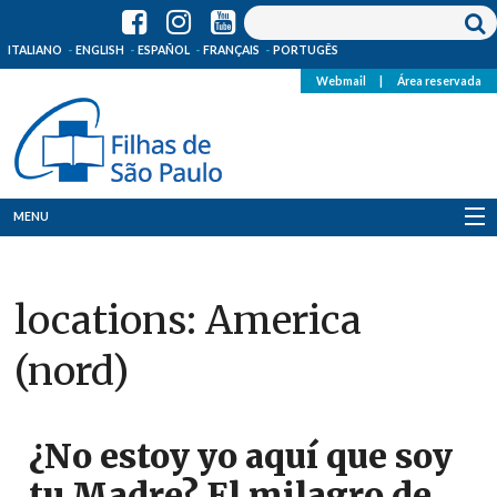
ITALIANO
ENGLISH
ESPAÑOL
FRANÇAIS
PORTUGÊS
Webmail
|
Área reservada
MENU
Quem Somos
locations:
America
Onde Estamos
(nord)
Notícias
Recursos
¿No estoy yo aquí que soy
Media
tu Madre? El milagro de