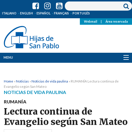
ITALIANO
ENGLISH
ESPAÑOL
FRANÇAIS
PORTUGÊS
Webmail
|
Área reservada
MENU
Quienes Somos
Home
»
Noticias
»
Noticias de vida paulina
»
RUMANÍA Lectura continua de
Dónde estamos
Evangelio según San Mateo
NOTICIAS DE VIDA PAULINA
Noticias
RUMANÍA
Lectura continua de
Recursos
Evangelio según San Mateo
Media