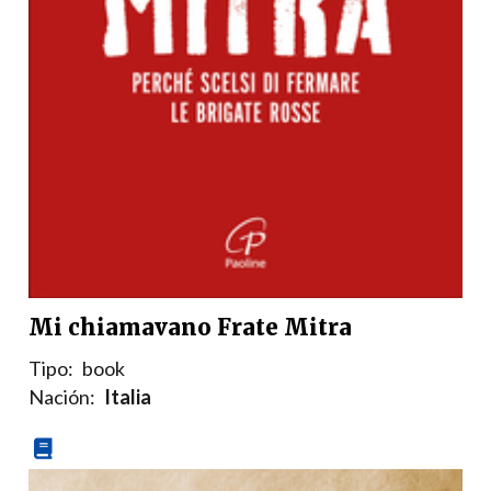
Mi chiamavano Frate Mitra
Tipo:
book
Nación:
Italia