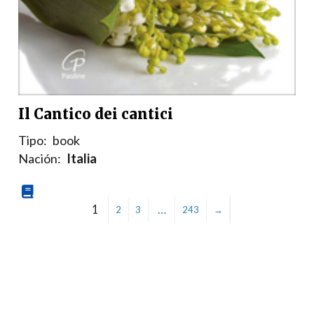
Il Cantico dei cantici
Tipo:
book
Nación:
Italia
1
…
2
3
243
→