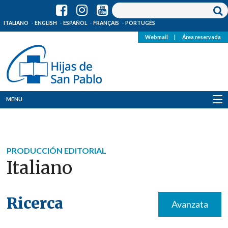
ITALIANO
ENGLISH
ESPAÑOL
FRANÇAIS
PORTUGÊS
Webmail
|
Área reservada
MENU
Quienes Somos
Dónde estamos
PRODUCCIÓN EDITORIAL
Italiano
Noticias
Recursos
Ricerca
Avanzata
Media