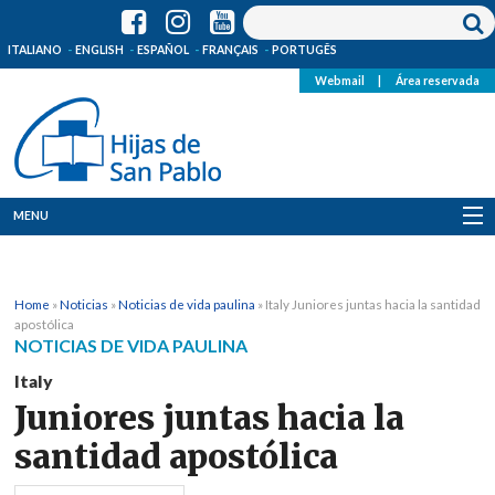
ITALIANO
ENGLISH
ESPAÑOL
FRANÇAIS
PORTUGÊS
Webmail
|
Área reservada
MENU
Quienes Somos
Home
»
Noticias
»
Noticias de vida paulina
»
Italy Juniores juntas hacia la santidad
Dónde estamos
apostólica
NOTICIAS DE VIDA PAULINA
Noticias
Italy
Juniores juntas hacia la
Recursos
santidad apostólica
Media