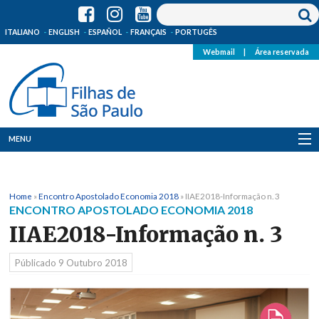
ITALIANO
ENGLISH
ESPAÑOL
FRANÇAIS
PORTUGÊS
Webmail
|
Área reservada
MENU
Quem Somos
Home
»
Encontro Apostolado Economia 2018
»
IIAE2018-Informação n. 3
Onde Estamos
ENCONTRO APOSTOLADO ECONOMIA 2018
IIAE2018-Informação n. 3
Notícias
Públicado
9 Outubro 2018
Recursos
Media