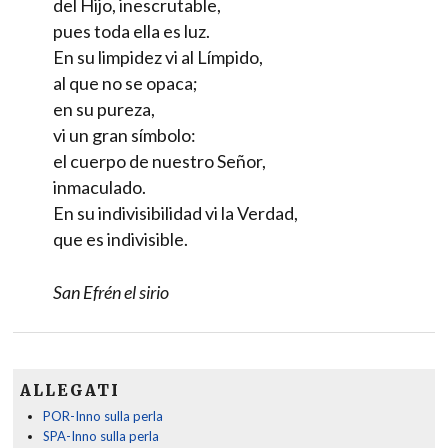
del Hijo, inescrutable,
pues toda ella es luz.
En su limpidez vi al Límpido,
al que no se opaca;
en su pureza,
vi un gran símbolo:
el cuerpo de nuestro Señor,
inmaculado.
En su indivisibilidad vi la Verdad,
que es indivisible.
San Efrén el sirio
ALLEGATI
POR-Inno sulla perla
SPA-Inno sulla perla