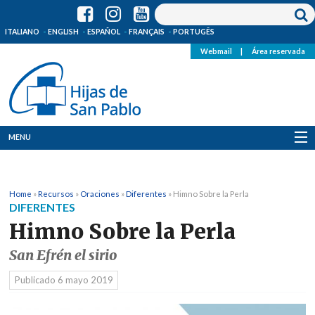
ITALIANO
ENGLISH
ESPAÑOL
FRANÇAIS
PORTUGÊS
Webmail
|
Área reservada
MENU
Quienes Somos
Home
»
Recursos
»
Oraciones
»
Diferentes
»
Himno Sobre la Perla
Dónde estamos
DIFERENTES
Himno Sobre la Perla
Noticias
San Efrén el sirio
Recursos
Publicado
6 mayo 2019
Media