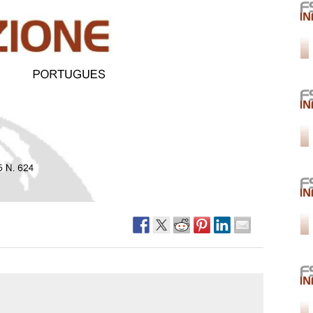
Narzole
San Lorenzo di Fossano
Susa