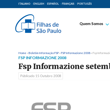
ITALIANO
ENGLISH
ESPAÑOL
FRANÇAIS
PORTUGÊS
Quem Somos
Bem-aventurado T
Venerável Tecla M
Espiritualidade Pa
Home
»
Boletim Informação FSP
»
FSP Informazione 2008
»
Fsp Informaz
FSP INFORMAZIONE 2008
Missão Paulinas
Fsp Informazione setem
Lugares de Orige
Públicado
15 Outubro 2008
Governo Geral
Família Paulina