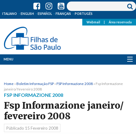
ITALIANO
ENGLISH
ESPAÑOL
FRANÇAIS
PORTUGÊS
Webmail
|
Área reservada
MENU
Quem Somos
Home
»
Boletim Informação FSP
»
FSP Informazione 2008
»
Fsp Informazione
Onde Estamos
janeiro/ fevereiro 2008
FSP INFORMAZIONE 2008
Notícias
Fsp Informazione janeiro/
fevereiro 2008
Recursos
Públicado
15 Fevereiro 2008
Media