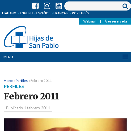
ITALIANO
ENGLISH
ESPAÑOL
FRANÇAIS
PORTUGÊS
Webmail
|
Área reservada
MENU
Quienes Somos
Home
»
Perfiles
»
Febrero 2011
Dónde estamos
PERFILES
Febrero 2011
Noticias
Publicado
1 febrero 2011
Recursos
Media