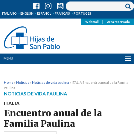
ITALIANO
ENGLISH
ESPAÑOL
FRANÇAIS
PORTUGÊS
Webmail
|
Área reservada
MENU
Quienes Somos
Home
»
Noticias
»
Noticias de vida paulina
»
ITALIA Encuentro anual de la Familia
Dónde estamos
Paulina
NOTICIAS DE VIDA PAULINA
Noticias
ITALIA
Encuentro anual de la
Recursos
Familia Paulina
Media