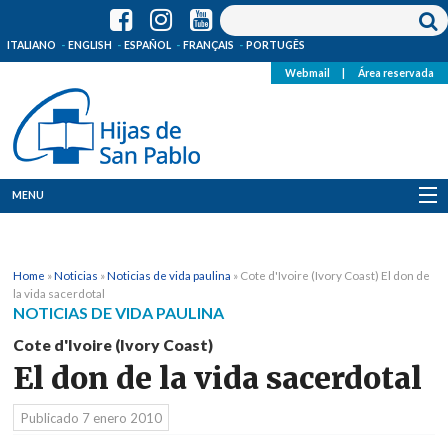
ITALIANO
ENGLISH
ESPAÑOL
FRANÇAIS
PORTUGÊS
Webmail
|
Área reservada
MENU
Quienes Somos
Home
»
Noticias
»
Noticias de vida paulina
»
Cote d'Ivoire (Ivory Coast) El don de
Dónde estamos
la vida sacerdotal
NOTICIAS DE VIDA PAULINA
Noticias
Cote d'Ivoire (Ivory Coast)
El don de la vida sacerdotal
Recursos
Publicado
7 enero 2010
Media