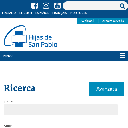
ITALIANO
ENGLISH
ESPAÑOL
FRANÇAIS
PORTUGÊS
Webmail
|
Área reservada
MENU
Quienes Somos
Dónde estamos
Ricerca
Avanzata
Noticias
Título:
Recursos
Media
Autor: