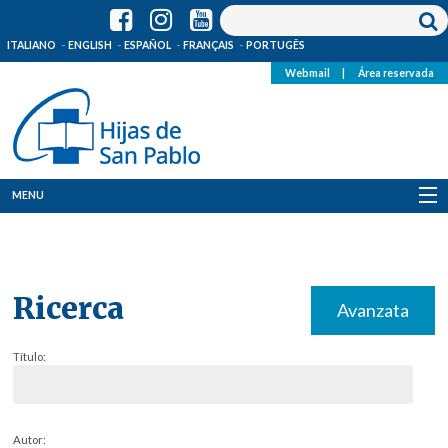
ITALIANO
ENGLISH
ESPAÑOL
FRANÇAIS
PORTUGÊS
Webmail
|
Área reservada
MENU
Quienes Somos
Dónde estamos
Ricerca
Avanzata
Noticias
Título:
Recursos
Media
Autor: