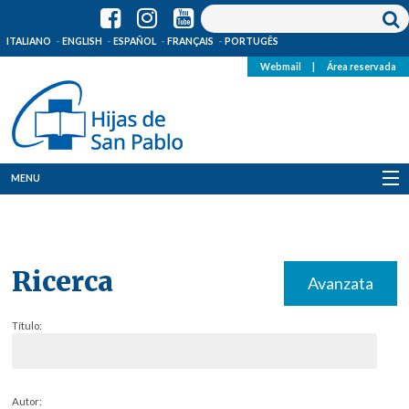
ITALIANO
ENGLISH
ESPAÑOL
FRANÇAIS
PORTUGÊS
Webmail
|
Área reservada
MENU
Quienes Somos
Dónde estamos
Ricerca
Avanzata
Noticias
Título:
Recursos
Media
Autor: