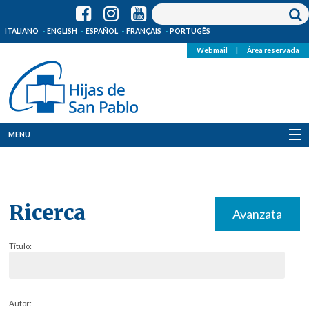
ITALIANO
ENGLISH
ESPAÑOL
FRANÇAIS
PORTUGÊS
Webmail
|
Área reservada
MENU
Quienes Somos
Dónde estamos
Ricerca
Avanzata
Noticias
Título:
Recursos
Media
Autor: