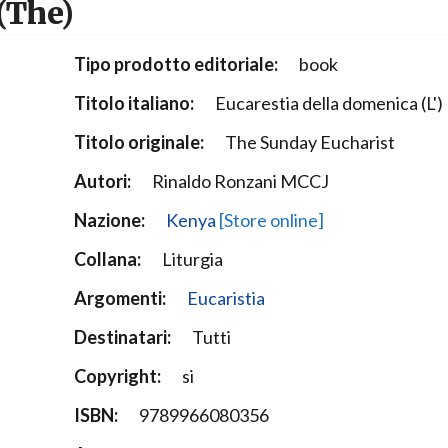
(The)
Narzole
San Lorenzo di Fossano
Tipo prodotto editoriale:
book
Susa
Titolo italiano:
Eucarestia della domenica (L')
Titolo originale:
The Sunday Eucharist
Autori:
Rinaldo Ronzani MCCJ
Nazione:
Kenya
[Store online]
Collana:
Liturgia
Argomenti:
Eucaristia
Destinatari:
Tutti
Copyright:
si
ISBN:
9789966080356