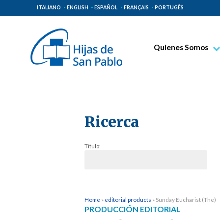
ITALIANO
ENGLISH
ESPAÑOL
FRANÇAIS
PORTUGÊS
Quienes Somos
Beato Santiago Alb
Venerable Tecla Me
Espiritualidad Pauli
Ricerca
Misión Paulina
Lugares de Origen
Título:
Gobierno General
Familia Paulina
Home
»
editorial products
»
Sunday Eucharist (The)
PRODUCCIÓN EDITORIAL