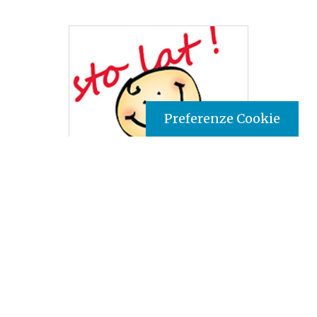
Preferenze Cookie
Tipo prodotto editoriale:
book
Titolo italiano:
Auguri (cento anni!)
Titolo originale:
Sto lat!
Autori:
pensieri