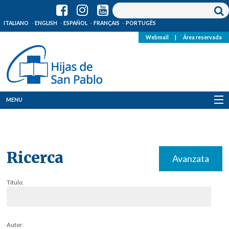
ITALIANO
ENGLISH
ESPAÑOL
FRANÇAIS
PORTUGÊS
Webmail
|
Área reservada
MENU
Quienes Somos
Dónde estamos
Ricerca
Avanzata
Noticias
Título:
Recursos
Media
Autor: