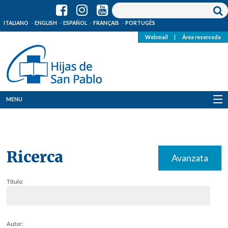
ITALIANO
ENGLISH
ESPAÑOL
FRANÇAIS
PORTUGÊS
Webmail
|
Área reservada
MENU
Quienes Somos
Dónde estamos
Ricerca
Avanzata
Noticias
Título:
Recursos
Media
Autor: