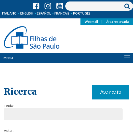
ITALIANO
ENGLISH
ESPAÑOL
FRANÇAIS
PORTUGÊS
Webmail
|
Área reservada
MENU
Quem Somos
Onde Estamos
Ricerca
Avanzata
Notícias
Título:
Recursos
Media
Autor: