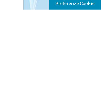
Preferenze Cookie
Tipo prodotto editoriale:
book
Titolo italiano:
Essere la voce del mondo: la radio,
un mezzo che si reinventa e rimane indispensabile
Titolo originale:
Ser voz no mundo: rádio: um meio
que se reinventa e continua essencial
Autori:
Silvonei José Protz
Nazione:
Brasile
[Store online]
Lingua:
Português