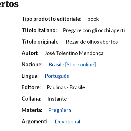
ertos
Narzole
San Lorenzo di Fossano
Tipo prodotto editoriale:
book
Susa
Titolo italiano:
Pregare con gli occhi aperti
Titolo originale:
Rezar de olhos abertos
Autori:
José Tolentino Mendonça
Nazione:
Brasile
[Store online]
Lingua:
Português
Editore:
Paulinas - Brasile
Collana:
Instante
Materia:
Preghiera
Argomenti:
Devotional