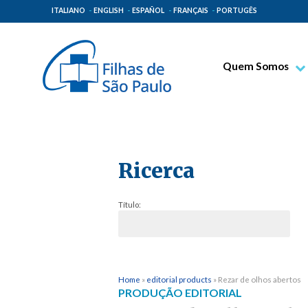
ITALIANO
ENGLISH
ESPAÑOL
FRANÇAIS
PORTUGÊS
Quem Somos
Bem-aventurado T
Venerável Tecla M
Espiritualidade Pa
Ricerca
Missão Paulinas
Lugares de Orige
Título:
Governo Geral
Família Paulina
Home
»
editorial products
»
Rezar de olhos abertos
PRODUÇÃO EDITORIAL