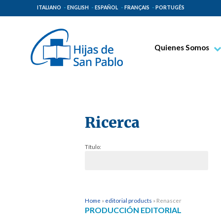
ITALIANO
ENGLISH
ESPAÑOL
FRANÇAIS
PORTUGÊS
Quienes Somos
Beato Santiago Alb
Venerable Tecla Me
Espiritualidad Pauli
Ricerca
Misión Paulina
Lugares de Origen
Título:
Gobierno General
Familia Paulina
Home
»
editorial products
»
Renascer
PRODUCCIÓN EDITORIAL