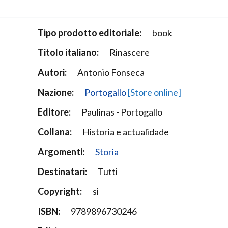
Narzole
San Lorenzo di Fossano
Tipo prodotto editoriale:
book
Susa
Titolo italiano:
Rinascere
Autori:
Antonio Fonseca
Nazione:
Portogallo
[Store online]
Editore:
Paulinas - Portogallo
Collana:
Historia e actualidade
Argomenti:
Storia
Destinatari:
Tutti
Copyright:
si
ISBN:
9789896730246