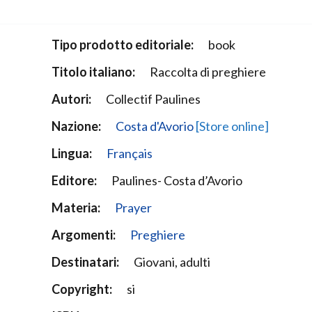
Narzole
San Lorenzo di Fossano
Tipo prodotto editoriale:
book
Susa
Titolo italiano:
Raccolta di preghiere
Autori:
Collectif Paulines
Nazione:
Costa d'Avorio
[Store online]
Lingua:
Français
Editore:
Paulines- Costa d’Avorio
Materia:
Prayer
Argomenti:
Preghiere
Destinatari:
Giovani, adulti
Copyright:
si