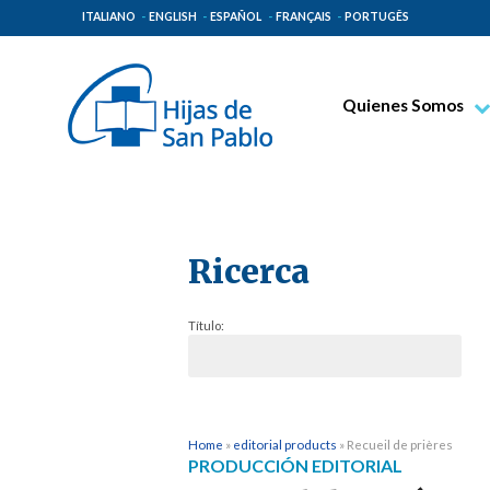
ITALIANO
ENGLISH
ESPAÑOL
FRANÇAIS
PORTUGÊS
Quienes Somos
Beato Santiago Alb
Venerable Tecla Me
Espiritualidad Pauli
Ricerca
Misión Paulina
Lugares de Origen
Título:
Gobierno General
Familia Paulina
Home
»
editorial products
»
Recueil de prières
PRODUCCIÓN EDITORIAL