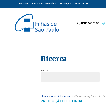
ITALIANO
ENGLISH
ESPAÑOL
FRANÇAIS
PORTUGÊS
Quem Somos
Bem-aventurado T
Venerável Tecla M
Espiritualidade Pa
Ricerca
Missão Paulinas
Lugares de Orige
Título:
Governo Geral
Família Paulina
Home
»
editorial products
»
Overcoming Fear with M
PRODUÇÃO EDITORIAL