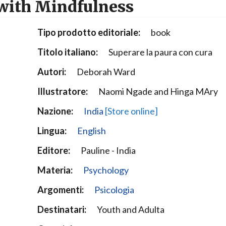
with Mindfulness
Narzole
San Lorenzo di Fossano
Tipo prodotto editoriale:
book
Susa
Titolo italiano:
Superare la paura con cura
Autori:
Deborah Ward
Illustratore:
Naomi Ngade and Hinga MAry
Nazione:
India
[Store online]
Lingua:
English
Editore:
Pauline - India
Materia:
Psychology
Argomenti:
Psicologia
Destinatari:
Youth and Adulta