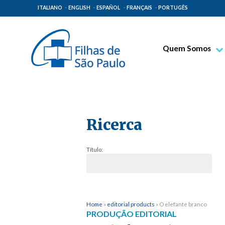
ITALIANO
ENGLISH
ESPAÑOL
FRANÇAIS
PORTUGÊS
Quem Somos
Bem-aventurado T
Venerável Tecla M
Espiritualidade Pa
Ricerca
Missão Paulinas
Lugares de Orige
Título:
Governo Geral
Família Paulina
Home
»
editorial products
»
O elefante branco
PRODUÇÃO EDITORIAL