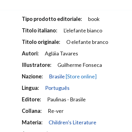
Narzole
San Lorenzo di Fossano
Tipo prodotto editoriale:
book
Susa
Titolo italiano:
L'elefante bianco
Titolo originale:
O elefante branco
Autori:
Agláia Tavares
Illustratore:
Guilherme Fonseca
Nazione:
Brasile
[Store online]
Lingua:
Português
Editore:
Paulinas - Brasile
Collana:
Re-ver
Materia:
Children's Literature