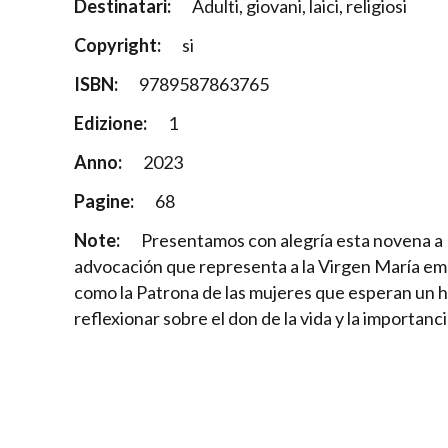
Destinatari:
Adulti, giovani, laici, religiosi
Copyright:
si
ISBN:
9789587863765
Edizione:
1
Anno:
2023
Pagine:
68
Note:
Presentamos con alegría esta novena a 
advocación que representa a la Virgen María em
como la Patrona de las mujeres que esperan un h
reflexionar sobre el don de la vida y la importanc