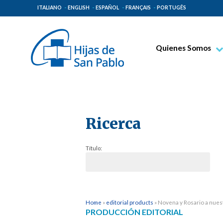
ITALIANO
ENGLISH
ESPAÑOL
FRANÇAIS
PORTUGÊS
Quienes Somos
Beato Santiago Alb
Venerable Tecla Me
Espiritualidad Pauli
Ricerca
Misión Paulina
Lugares de Origen
Título:
Gobierno General
Familia Paulina
Home
»
editorial products
»
Novena y Rosario a nuest
PRODUCCIÓN EDITORIAL