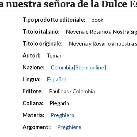
a nuestra señora de la Dulce 
Narzole
San Lorenzo di Fossano
Tipo prodotto editoriale:
book
Susa
Titolo italiano:
Novena e Rosario a Nostra Sig
Titolo originale:
Novena y Rosario a nuestra 
Autori:
Temar
Nazione:
Colombia
[Store online]
Lingua:
Español
Editore:
Paulinas - Colombia
Collana:
Plegaria
Materia:
Preghiera
Argomenti:
Preghiere