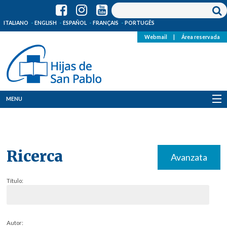
ITALIANO
ENGLISH
ESPAÑOL
FRANÇAIS
PORTUGÊS
Webmail
|
Área reservada
MENU
Quienes Somos
Dónde estamos
Ricerca
Avanzata
Noticias
Título:
Recursos
Media
Autor: