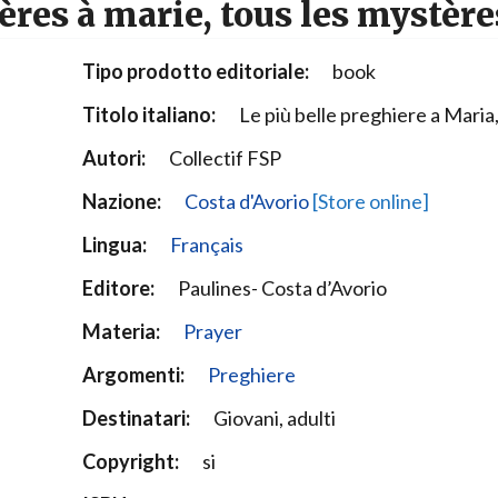
ières à marie, tous les mystère
Narzole
San Lorenzo di Fossano
Tipo prodotto editoriale:
book
Susa
Titolo italiano:
Le più belle preghiere a Maria, 
Autori:
Collectif FSP
Nazione:
Costa d'Avorio
[Store online]
Lingua:
Français
Editore:
Paulines- Costa d’Avorio
Materia:
Prayer
Argomenti:
Preghiere
Destinatari:
Giovani, adulti
Copyright:
si