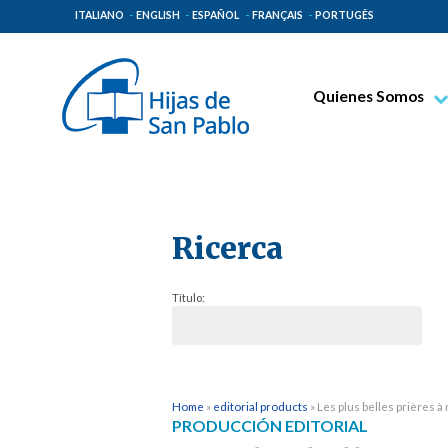
ITALIANO
ENGLISH
ESPAÑOL
FRANÇAIS
PORTUGÊS
Quienes Somos
Beato Santiago Alb
Venerable Tecla Me
Espiritualidad Pauli
Ricerca
Misión Paulina
Lugares de Origen
Título:
Gobierno General
Familia Paulina
Home
»
editorial products
»
Les plus belles prières à
PRODUCCIÓN EDITORIAL