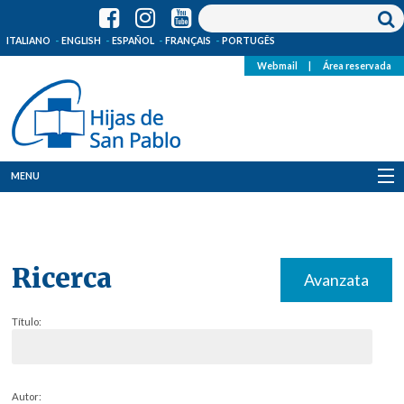
ITALIANO
ENGLISH
ESPAÑOL
FRANÇAIS
PORTUGÊS
Webmail
|
Área reservada
MENU
Quienes Somos
Dónde estamos
Ricerca
Avanzata
Noticias
Título:
Recursos
Media
Autor: