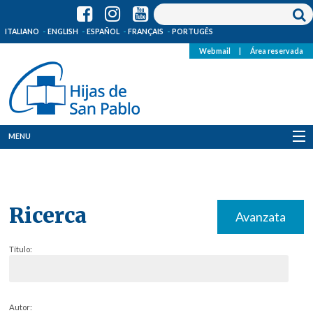
ITALIANO
ENGLISH
ESPAÑOL
FRANÇAIS
PORTUGÊS
Webmail
|
Área reservada
MENU
Quienes Somos
Dónde estamos
Ricerca
Avanzata
Noticias
Título:
Recursos
Media
Autor: