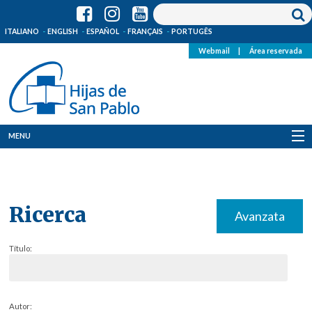
ITALIANO
ENGLISH
ESPAÑOL
FRANÇAIS
PORTUGÊS
Webmail
|
Área reservada
MENU
Quienes Somos
Dónde estamos
Ricerca
Avanzata
Noticias
Título:
Recursos
Media
Autor: