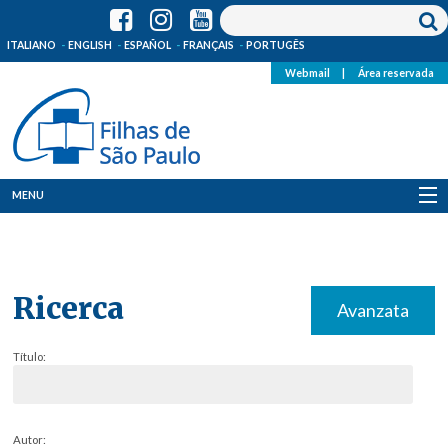
ITALIANO
ENGLISH
ESPAÑOL
FRANÇAIS
PORTUGÊS
Webmail
|
Área reservada
MENU
Quem Somos
Onde Estamos
Ricerca
Avanzata
Notícias
Título:
Recursos
Media
Autor: