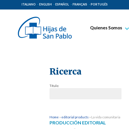
ITALIANO
ENGLISH
ESPAÑOL
FRANÇAIS
PORTUGÊS
Quienes Somos
Beato Santiago Alb
Venerable Tecla Me
Espiritualidad Pauli
Ricerca
Misión Paulina
Lugares de Origen
Título:
Gobierno General
Familia Paulina
Home
»
editorial products
»
La vida comunitaria
PRODUCCIÓN EDITORIAL