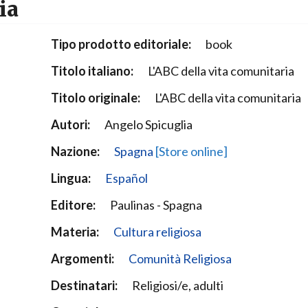
ia
Narzole
San Lorenzo di Fossano
Tipo prodotto editoriale:
book
Susa
Titolo italiano:
L'ABC della vita comunitaria
Titolo originale:
L'ABC della vita comunitaria
Autori:
Angelo Spicuglia
Nazione:
Spagna
[Store online]
Lingua:
Español
Editore:
Paulinas - Spagna
Materia:
Cultura religiosa
Argomenti:
Comunità Religiosa
Destinatari:
Religiosi/e, adulti