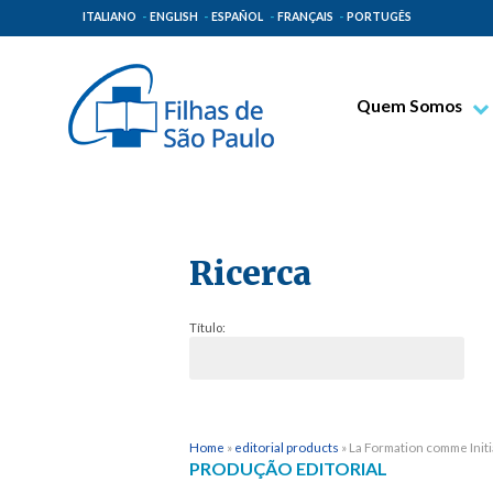
ITALIANO
ENGLISH
ESPAÑOL
FRANÇAIS
PORTUGÊS
Quem Somos
Bem-aventurado T
Venerável Tecla M
Espiritualidade Pa
Ricerca
Missão Paulinas
Lugares de Orige
Título:
Governo Geral
Família Paulina
Home
»
editorial products
»
La Formation comme Initi
PRODUÇÃO EDITORIAL