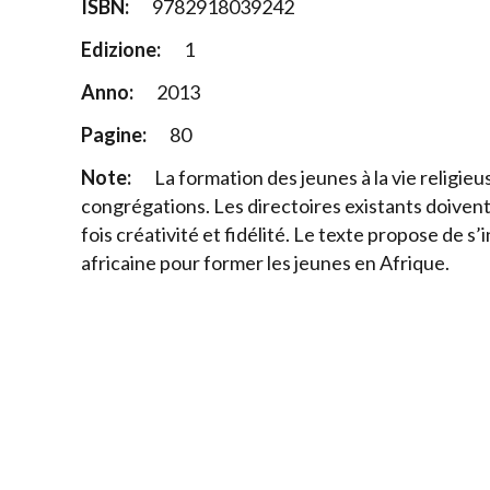
ISBN:
9782918039242
Edizione:
1
Anno:
2013
Pagine:
80
Note:
La formation des jeunes à la vie religieu
congrégations. Les directoires existants doivent
fois créativité et fidélité. Le texte propose de s’i
africaine pour former les jeunes en Afrique.