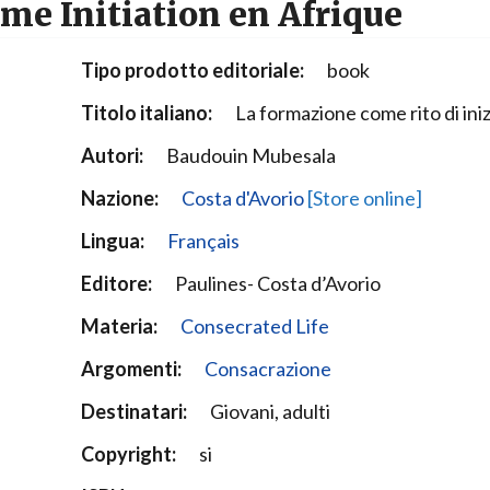
e Initiation en Afrique
Narzole
San Lorenzo di Fossano
Tipo prodotto editoriale:
book
Susa
Titolo italiano:
La formazione come rito di iniz
Autori:
Baudouin Mubesala
Nazione:
Costa d'Avorio
[Store online]
Lingua:
Français
Editore:
Paulines- Costa d’Avorio
Materia:
Consecrated Life
Argomenti:
Consacrazione
Destinatari:
Giovani, adulti
Copyright:
si