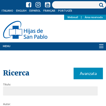
ITALIANO
ENGLISH
ESPAÑOL
FRANÇAIS
PORTUGÊS
Webmail
|
Área reservada
MENU
Quienes Somos
Dónde estamos
Ricerca
Avanzata
Noticias
Título:
Recursos
Media
Autor: