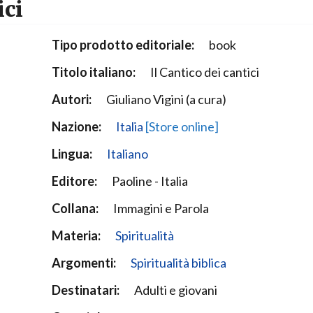
ici
Narzole
San Lorenzo di Fossano
Tipo prodotto editoriale:
book
Susa
Titolo italiano:
Il Cantico dei cantici
Autori:
Giuliano Vigini (a cura)
Nazione:
Italia
[Store online]
Lingua:
Italiano
Editore:
Paoline - Italia
Collana:
Immagini e Parola
Materia:
Spiritualità
Argomenti:
Spiritualità biblica
Destinatari:
Adulti e giovani