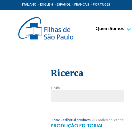
ITALIANO
ENGLISH
ESPAÑOL
FRANÇAIS
PORTUGÊS
Quem Somos
Bem-aventurado T
Venerável Tecla M
Espiritualidade Pa
Ricerca
Missão Paulinas
Lugares de Orige
Título:
Governo Geral
Família Paulina
Home
»
editorial products
»
Il Cantico dei cantici
PRODUÇÃO EDITORIAL