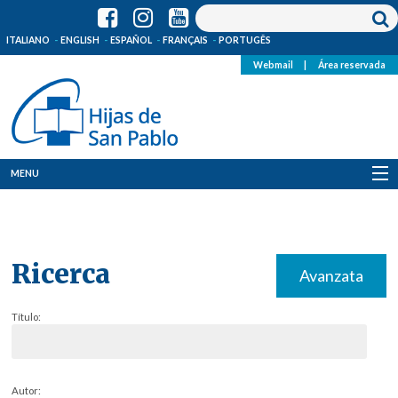
ITALIANO
ENGLISH
ESPAÑOL
FRANÇAIS
PORTUGÊS
Webmail
|
Área reservada
MENU
Quienes Somos
Dónde estamos
Ricerca
Avanzata
Noticias
Título:
Recursos
Media
Autor: