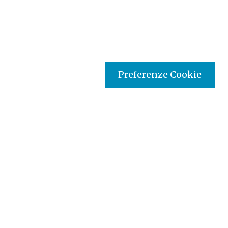
Preferenze Cookie
Tipo prodotto editoriale:
book
Titolo italiano:
Storia sociale dell'antico Israele
Titolo originale:
Sozialgeschichte des alten Israel