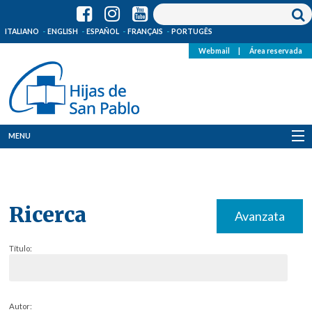
ITALIANO
ENGLISH
ESPAÑOL
FRANÇAIS
PORTUGÊS
Webmail
|
Área reservada
MENU
Quienes Somos
Dónde estamos
Ricerca
Avanzata
Noticias
Título:
Recursos
Media
Autor: