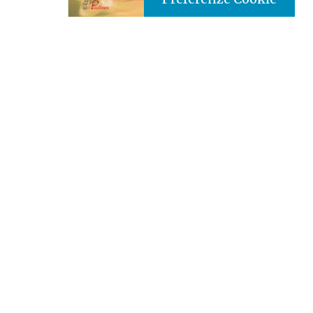
Tipo prodotto editoriale:
book
Titolo italiano:
Il dono della fedeltà, la gioia della
perseveranza
Titolo originale:
Gift of Fidelity the Joy of
Perseverance
Autori:
Congregation for Institutes of Consecrated
Life and Societies of Apostolic Life
Nazione:
Kenya
[Store online]
Lingua:
English
Editore:
Paulines - Kenya
Materia:
Magistero della chiesa/diritto canonico