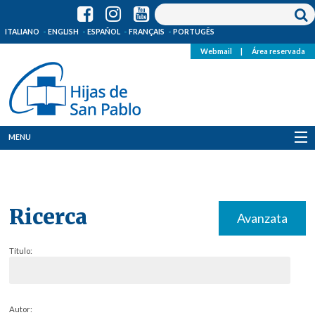
ITALIANO
ENGLISH
ESPAÑOL
FRANÇAIS
PORTUGÊS
Webmail
|
Área reservada
MENU
Quienes Somos
Dónde estamos
Ricerca
Avanzata
Noticias
Título:
Recursos
Media
Autor: