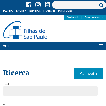
ITALIANO
ENGLISH
ESPAÑOL
FRANÇAIS
PORTUGÊS
Webmail
|
Área reservada
MENU
Quem Somos
Onde Estamos
Ricerca
Avanzata
Notícias
Título:
Recursos
Media
Autor: