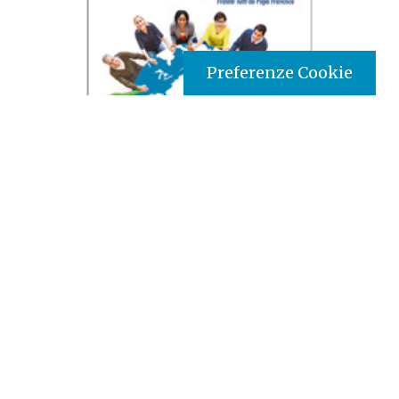
Preferenze Cookie
Tipo prodotto editoriale:
book
Titolo italiano:
Fraternità e amicizia sociale:
un'introduzione alla lettura dell'Enciclica Fratelli Tutti
di Papa Francesco
Titolo originale:
Fraternidade e amizade social: uma
introdução à leitura da Encíclica Fratelli Tutti do Papa