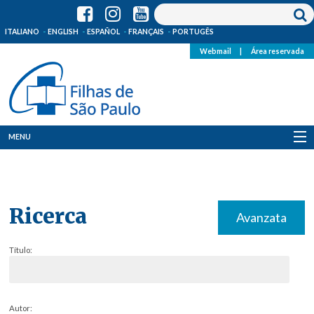
ITALIANO
ENGLISH
ESPAÑOL
FRANÇAIS
PORTUGÊS
Webmail
|
Área reservada
MENU
Quem Somos
Onde Estamos
Ricerca
Avanzata
Notícias
Título:
Recursos
Media
Autor: