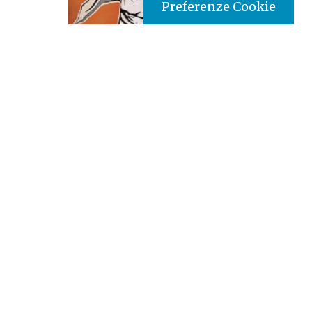
Preferenze Cookie
Tipo prodotto editoriale:
book
Titolo italiano:
Fake Pope - le false notizie su Papa
Francesco
Titolo originale:
Fake Pope - le false notizie su Papa
Francesco
Tradotto da:
Italiano
Autori:
Nello Scavo - Roberto Beretta
Nazione:
Portogallo
[Store online]