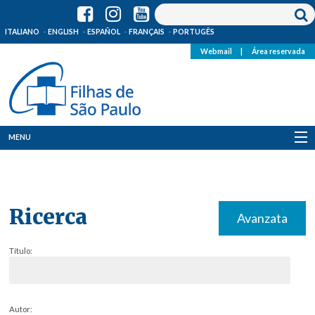
ITALIANO
ENGLISH
ESPAÑOL
FRANÇAIS
PORTUGÊS
Webmail
|
Área reservada
MENU
Quem Somos
Onde Estamos
Ricerca
Avanzata
Notícias
Título:
Recursos
Media
Autor: