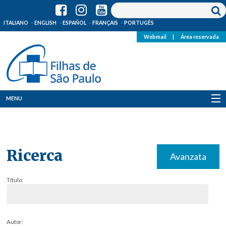
ITALIANO
ENGLISH
ESPAÑOL
FRANÇAIS
PORTUGÊS
Webmail
|
Área reservada
MENU
Quem Somos
Onde Estamos
Ricerca
Avanzata
Notícias
Título:
Recursos
Media
Autor: